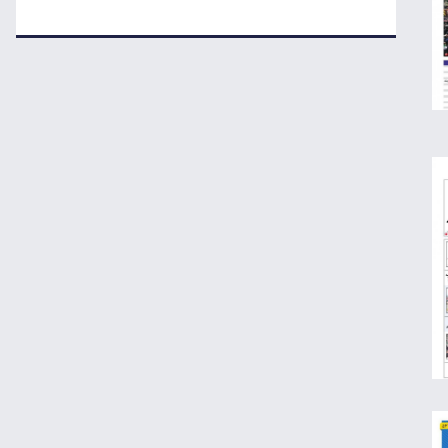
قیمت روز خودروهای داخلی و مونتاژی در بازار
آزاد
مقایسه رانا پلاس و سهند S؛ خرید کدام سدان
اقتصادی ارزش بیشتری دارد؟
طلا، دلار یا بورس؛ بهترین سرمایه‌گذاری در
سایه سنگین تورم
مرغ گران می‌شود
ریزش قیمت خودرو چقدر احتمال دارد؟