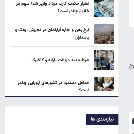
اعتبار حکمت کارت مرداد واریز شد/ سهم هر
مرداد ۱۴۰۵
خانوار چقدر است؟
۱۹۰ واحد مسکن استیجاری آماده واگذاری به
نرخ رهن و اجاره آپارتمان در تجریش، ونک و
متقاضیان
پاسداران
شرط جدید دریافت یارانه و کالابرگ
شرط جدید دریافت یارانه و کالابرگ
رح
حداقل دستمزد در کشورهای اروپایی چقدر
است؟
سقوط تولید خودرو در ایران؛ پارس‌خودرو
رکورددار افت شد
نیازمندی ها