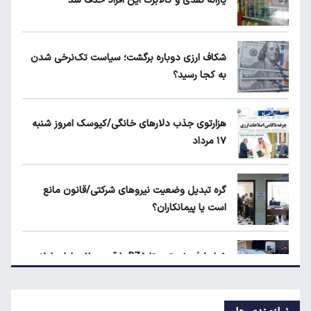
یارانه نقدی و کالابرگ این افراد حذف شد
بلاگرهای پردرآمد مشمول مالیات هستند
شکاف ارزی دوباره برگشت؛ سیاست تک‌نرخی شدن
به کجا رسید؟
ماجرای محدودیت گوشت برزیلی در اروپا
هزارتوی جذب دلارهای خانگی/کیوسک امروز شنبه
۱۷ مرداد
قیمت دلار، طلا و سکه امروز چهارشنبه ۱۴ مرداد
۱۴۰۵
گره تبدیل وضعیت نیروهای شرکتی/قانون مانع
است یا پیمانکاران؟
شکاف ارزی دوباره برگشت؛ سیاست تک‌نرخی
شدن به کجا رسید؟
شرایط فروش تویوتا BZ۵ با قیمت ۱۱ میلیارد اعلام
شد