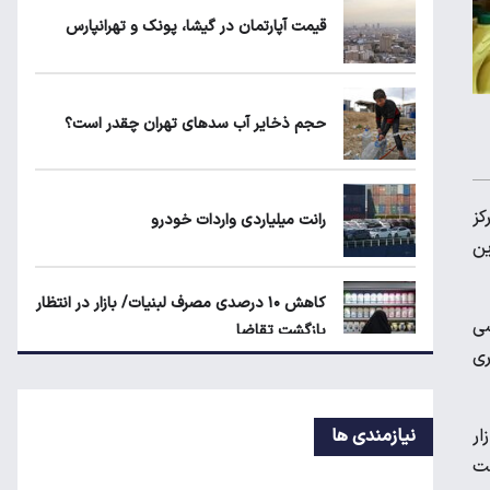
بلاگرهای پردرآمد مشمول مالیات هستند
قیمت آپارتمان در گیشا، پونک و تهرانپارس
ماجرای محدودیت گوشت برزیلی در اروپا
حجم ذخایر آب سدهای تهران چقدر است؟
یارانه نقدی و کالابرگ این افراد حذف شد
کز
رانت میلیاردی واردات خودرو
ج این
کاهش ۱۰ درصدی مصرف لبنیات/ بازار در انتظار
اسی
بازگشت تقاضا
ری
ترمیم دستمزد کارگران؛ افزایش حقوق چه زمانی
کلید می‌خورد؟
ازار
نیازمندی ها
ست