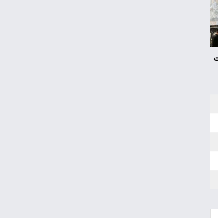
شنبه ۱۷ مرداد
گره تبدیل وضعیت نیروهای شرکتی/قانون مانع
است یا پیمانکاران؟
ت
شرایط فروش تویوتا BZ۵ با قیمت ۱۱ میلیارد
اعلام شد
پیش‌بینی جدید از قیمت طلا؛ هر اونس به
۴۷۰۰ دلار می‌رسد؟