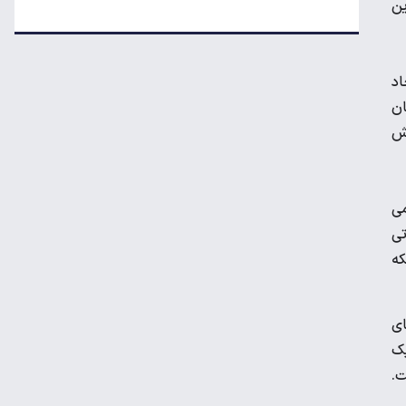
ین
علت افزایش رقم برخی قبوض آب در تابستان
یجاد
سهمیه بنزین خودروهای فرسوده قطع
 زمان
می‌شود؟
‌اش
هزینه ساخت مسکن از متری چهار میلیون به
۵۵ میلیون تومان رسید
 تورمی
تی
مورد عجیب دینار عراق بعد از اربعین ۱۴۰۵
نکه
ای
جدیدترین خبر از واریز معوقات بازنشستگان
یک
تامین اجتماعی
ت.