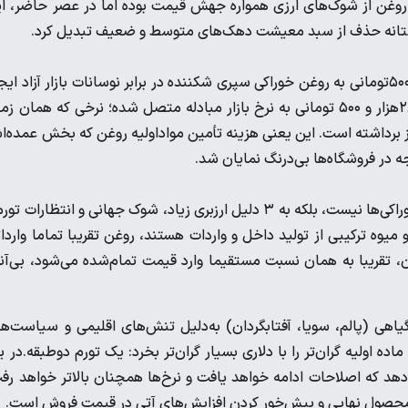
ت. درواقع نصیب روغن از شوک‌های ارزی همواره جهش قیمت بوده اما در عصر حاضر، ا
ر آستانه حذف از سبد معیشت دهک‌های متوسط و ضعیف تبدیل کرد.
تا پیش از دی ۱۴۰۴، دولت تلاش می‌کرد با تخصیص دلار ۲۸ هزار و ۵۰۰تومانی به روغن خوراکی سپری شکننده در برابر نوسانات بازار آزاد ا
کند. ‌در دی ۱۴۰۴ اما با تصمیم جدید، ارز کالاهای اساسی از دلار ‌ ۲۸هزار و ۵۰۰ تومانی به نرخ بازار مبادله متصل شده؛ نرخی که همان
ود و ظرف چندماه به سمت ۱۵۰هزار تومان خیز برداشته است. این یعنی هزینه تأمین مواداولیه روغن که بخش عمده
واقعیت این است که تورم روغن دیگر صرفا یک زیرمجموعه از تورم خوراکی‌ها نیست، بلکه به ۳ دلیل ارزبری زیاد، شوک جهانی و انتظارات
یوه ترکیبی از تولید داخل و واردات هستند، روغن تقریبا تماما واردا
تسعیر از ۲۸ هزار و ۵۰۰ تومان به ۱۴۰ هزار تومان، تقریبا به همان نسبت مستقیما وارد قیمت تمام‌شده می‌شود، بی‌آ
هی (پالم، سویا، آفتابگردان) به‌دلیل تنش‌های اقلیمی و سیاست‌ه
ه اولیه گران‌تر را با دلاری بسیار گران‌تر بخرد: یک تورم دوطبقه.‌در 
دهد که اصلاحات ادامه خواهد یافت و نرخ‌ها همچنان بالاتر خواهد رف
 محصول نهایی و پیش‌خور کردن افزایش‌های آتی در قیمت فروش است.