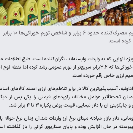
از فروردین ۱۴۰۰ تا اردیبهشت ۱۴۰۵، درحالی‌که شاخص کل تورم مصرف‌کننده حدود ۶ برابر و شاخص تورم خوراکی‌ها ۱۰ برابر
ژه آنهایی که به واردات وابسته‌اند، نگران‌کننده است. طبق اطلاعات مر
آمار ایران، از ابتدای سال ۱۴۰۰تاکنون، روغن نه‌تنها دوبرابر میانگین خوراکی‌ها که ۳.۲برابر سریع‌تر از تورم عمومی رشد کرده اما نقطه او
وابستگی بالای ۹۰ درصد به واردات مواداولیه، آسیب‌پذیرترین کالا در برابر تلاطم‌های ارزی است. کالاهای اس
ه و در این میان تحت‌تأثیر عوامل مختلف رکوردهای قیمتی را یکی پس از دیگ
 دوم، دی‌ماه ۱۴۰۴ بود که با حذف ارز ترجیحی ۲۸هزار و ۵۰۰تومانی، دلار بازار مبادله مبنای نرخ ارز واردات شد.‌آن زمان نرخ حواله ب
ازی با بازار پیوسته در حال افزایش بوده و پایان سناریوی گرانی را باز گذاشته ا