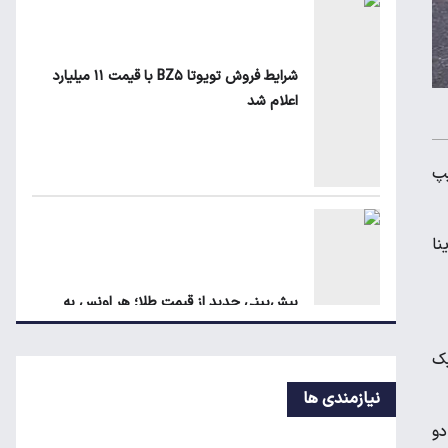
زمان شارژ کالابرگ با رقم آخر کد ملی صفر تا
۲
شرایط فروش تویوتا BZ۵ با قیمت ۱۱ میلیارد
اعلام شد
 رسید. تیپ
اجاره آپارتمان در گران‌ترین مناطق تهران
چقدر است؟
ست. ساینا
مرغ گران می‌شود
پیش‌بینی جدید از قیمت طلا؛ هر اونس به
۴۷۰۰ دلار می‌رسد؟
 فروخته می‌شود. پژو ۲۰۷ اتوماتیک
بلاگرهای پردرآمد مشمول مالیات هستند
نیازمندی ها
. هر دو