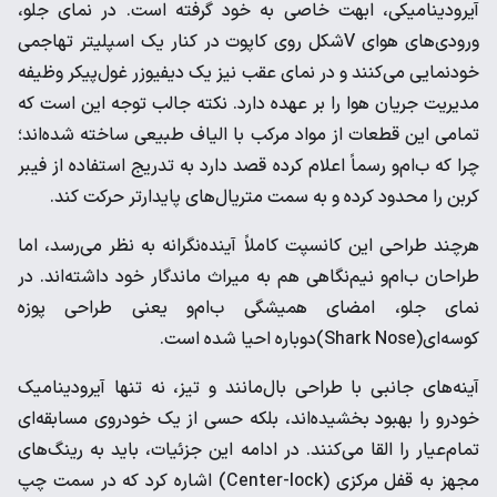
آیرودینامیکی، ابهت خاصی به خود گرفته است. در نمای جلو،
ورودی‌های هوای Vشکل روی کاپوت در کنار یک اسپلیتر تهاجمی
خودنمایی می‌کنند و در نمای عقب نیز یک دیفیوزر غول‌پیکر وظیفه
مدیریت جریان هوا را بر عهده دارد. نکته جالب توجه این است که
تمامی این قطعات از مواد مرکب با الیاف طبیعی ساخته شده‌اند؛
چرا که ب‌ام‌و رسماً اعلام کرده قصد دارد به تدریج استفاده از فیبر
کربن را محدود کرده و به سمت متریال‌های پایدارتر حرکت کند.
هرچند طراحی این کانسپت کاملاً آینده‌نگرانه به نظر می‌رسد، اما
طراحان ب‌ام‌و نیم‌نگاهی هم به میراث ماندگار خود داشته‌اند. در
نمای جلو، امضای همیشگی ب‌ام‌و یعنی طراحی پوزه
کوسه‌ای(Shark Nose)دوباره احیا شده است.
آینه‌های جانبی با طراحی بال‌مانند و تیز، نه تنها آیرودینامیک
خودرو را بهبود بخشیده‌اند، بلکه حسی از یک خودروی مسابقه‌ای
تمام‌عیار را القا می‌کنند. در ادامه این جزئیات، باید به رینگ‌های
مجهز به قفل مرکزی (Center-lock) اشاره کرد که در سمت چپ