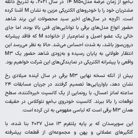
ب‌ام‌و از زمان عرضه مدلi۴ M۵۰ در سال ۲۰۲۱، به تدریج ذائقه
مشتریان خود را با خودروهای الکتریکی مزین به نشان M آشنا کرده
است. اگرچه در سال‌های اخیر سبد محصولات این برند شاهد
حضور انواع مدل‌های برقی با توانایی‌های فنی بالا بوده، اما جای
خالی یک عضو اصیل و تمام‌عیار از خانواده M که فاقد پیشرانه
درون‌سوز باشد، به شدت احساس می‌شد. حالا به نظر می‌رسد این
انتظار طولانی به پایان رسیده و به‌زودی شاهد حضور یک M۳
واقعی با پیشرانه الکتریکی در نمایندگی‌های این شرکت خواهیم بود.
پیش از آنکه نسخه نهایی M۳ برقی در سال آینده میلادی رخ
نشان دهد، باواریایی‌ها تصمیم گرفتند در جریان مسابقات ۲۴
ساعته لمانز امسال، با رونمایی از یک کانسپت خیره‌کننده، سطح
توقعات را بالا ببرند. کانسپت خودروی ب‌ام‌و نئوکلاس در حقیقت
همان M۳ برقی است که لباسی مفهومی به تن کرده است.
این سوپرسدان که بر پایه پلتفرم i۳ مدل ۲۰۲۷ بنا شده، با
گلگیرهای عضلانی و پهن و مجموعه‌ای از قطعات پیشرفته