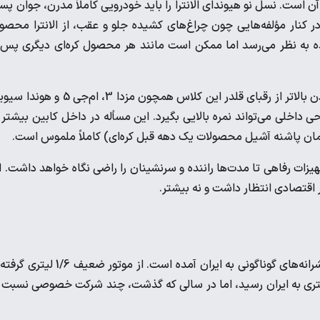
است. نسل نو هیوندای الانترا را باید خودرویی کاملاً مدرن، جوان پس
ر کنار مؤلفه‌هایی چون چراغ‌های کشیده جلو و عقب، از الانترا محصو
ده به نظر می‌رسد اما ممکن است مانند هر محصول کره‌ای دیگری پس 
با این حال می‌توان گفت الانترای جدید در مقوله طراحی یک سر و گردن بالاتر از رقبای قلدر این کلاس همچون مزدا 3، ام
ی داخلی می‌تواند نمره بالایی بگیرد. این مسأله در داخل کابین بیشتر 
همان پاشنه آشیل محصولات یک دهه قبل کره‌ای) کاملاً ملموس است.
زات رفاهی تا مدت‌ها راننده و سرنشینان را راضی نگاه خواهد داشت. ا
ر اقتصادی انتظار داشت و نه بیشتر.
پیش از این سدان جمع و جور «هیوندای» در نسل‌های مختلف با پیشرانه‌های گوناگونی به ایران آمده است. از موتور ضع
 پرتوان 2 لیتری. با آنکه نسل هفتم الانترا ابتدا با پیشرانه 6/1 لیتری به ایران رسید، اما در سالی که گذشت، چند شرکت خصوصی نسب