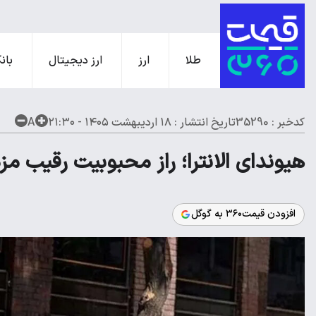
طلا
ارز
ارز دیجیتال
بانک
کدخبر : 35290
تاریخ انتشار :
۱۸ اردیبهشت ۱۴۰۵ - ۲۱:۳۰
A
هیوندای الانترا؛ راز محبوبیت رقیب مزدا ۳ در ایران چی
افزودن قیمت۳۶۰ به گوگل