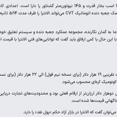
این نسخه با قیمت ارزان‌تر نسبت به مدل قبلی، توانایی تولید 114 اسب بخار قدرت و 145 نیوتون‌متر گشتاور را دارا است. اعدادی 
نومیدکننده برای یک خودروی وارداتی در این کلاس! این پیشرانه به کمک جعبه دنده اتوماتیک CVT می
دید اما به گمان نگارنده، مجموعه عملکرد جعبه دنده و سیستم تعلیق خود
با این حال با کمی ارفاق باید گفت که توانایی‌های فنی الانترا با قیمت ا
نسل نو هیوندای الانترا بسته به سطح تجهیزات و رنگ بدنه با قیمت تقریبی 19 هزار دلار (برای نسخه نیم فول) الی 22 هزار د
اکونومیک کره‌ای محسوب می‌شود.
هزار دلار ارزان‌تر از ارقام فعلی بود و محدودیت‌های تجارت دریایی
ناگهانی قیمت‌ها شده است.
وان گفت که الانترا در بازار آزاد حکم «پول نقد» را دارد.