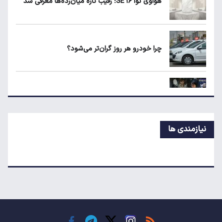
هواوی نوا ۱۶ SE؛ رقیب تازه میان‌رده‌ها معرفی شد
ماجرای واریز ۳ میلیون تومانی سود سهام عدالت
چیست؟
چرا خودرو هر روز گران‌تر می‌شود؟
زمان شارژ کالابرگ با رقم آخر کد ملی صفر تا ۲
قیمت جدید تخم‌مرغ در بازار
نیازمندی ها
معاملات شش رمزارز متوقف شد
تکذیب اعمال ضریب ۲.۷ برای اینترنت بین‌الملل