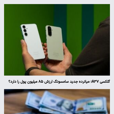
گلکسی A۳۷؛ میانرده جدید سامسونگ ارزش ۸۵ میلیون پول را دارد؟