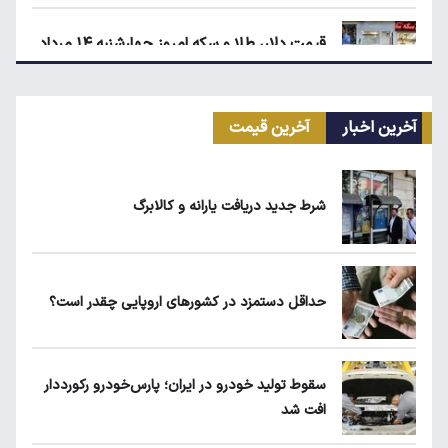
قیمت دلار، طلا و سکه امروز چهارشنبه ۱۴ مرداد
۱۴۰۵
آخرین اخبار
آخرین قیمت
زمان شارژ کالابرگ با رقم آخر کد ملی صفر تا ۲
شرط جدید دریافت یارانه و کالابرگ
ابلاغیه جدید وزارت کار؛ چه کسانی از فهرست
مشاغل سخت حذف می‌شوند؟
حداقل دستمزد در کشورهای اروپایی چقدر است؟
۱۹۰ واحد مسکن استیجاری آماده واگذاری به
متقاضیان
سقوط تولید خودرو در ایران؛ پارس‌خودرو رکورددار
افت شد
شرط جدید دریافت یارانه و کالابرگ