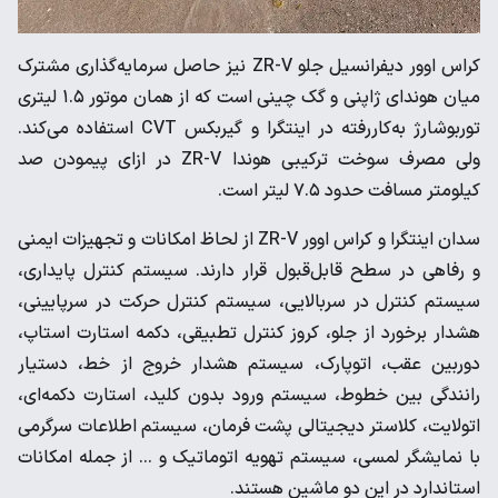
کراس اوور دیفرانسیل جلو ZR-V نیز حاصل سرمایه‌گذاری مشترک
میان هوندای ژاپنی و گک چینی است که از همان موتور ۱.۵ لیتری
توربوشارژ به‌کاررفته در اینتگرا و گیربکس CVT استفاده می‌کند.
ولی مصرف سوخت ترکیبی هوندا ZR-V در ازای پیمودن صد
کیلومتر مسافت حدود ۷.۵ لیتر است.
سدان اینتگرا و کراس اوور ZR-V از لحاظ امکانات و تجهیزات ایمنی
و رفاهی در سطح قابل‌قبول قرار دارند. سیستم کنترل پایداری،
سیستم کنترل در سربالایی، سیستم کنترل حرکت در سرپایینی،
هشدار برخورد از جلو، کروز کنترل تطبیقی، دکمه استارت استاپ،
دوربین عقب، اتوپارک، سیستم هشدار خروج از خط، دستیار
رانندگی بین خطوط، سیستم ورود بدون کلید، استارت دکمه‌ای،
اتولایت، کلاستر دیجیتالی پشت فرمان، سیستم اطلاعات سرگرمی
با نمایشگر لمسی، سیستم تهویه اتوماتیک و ... از جمله امکانات
استاندارد در این دو ماشین هستند.