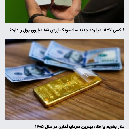
گلکسی A۳۷؛ میانرده جدید سامسونگ ارزش ۸۵ میلیون پول را دارد؟
دلار بخریم یا طلا؛ بهترین سرمایه‌گذاری در سال ۱۴۰۵