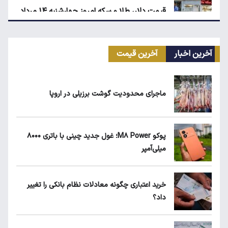
قیمت دلار، طلا و سکه امروز چهارشنبه ۱۴ مرداد
۱۴۰۵
آخرین اخبار
آخرین قیمت
انتقال سهمیه بنزین خودروها به کارت بانکی تا
پاییز
ماجرای محدودیت گوشت برزیلی در اروپا
محاصره ریال/ کیوسک امروز دوشنبه ۱۲ مرداد
پوکو M۸ Power؛ غول جدید چینی با باتری ۸۰۰۰
میلی‌آمپر
ماجرای واریز ۳ میلیون تومانی سود سهام عدالت
چیست؟
خرید اعتباری چگونه معادلات نظام بانکی را تغییر
داد؟
زمان شارژ کالابرگ با رقم آخر کد ملی صفر تا ۲