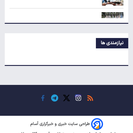
زمانبندی‌ شارژ کالابرگ الکترونیکی تغییر کرد
ماجرای محدودیت گوشت برزیلی در اروپا
نیازمندی ها
پوکو M۸ Power؛ غول جدید چینی با باتری ۸۰۰۰
میلی‌آمپر
خرید اعتباری چگونه معادلات نظام بانکی را تغییر
داد؟
ماجرای واریز ۳ میلیون تومانی سود سهام عدالت
چیست؟
طراحی سایت خبری و خبرگزاری آسام