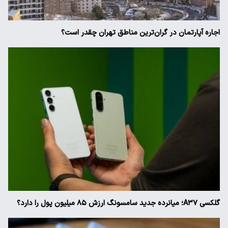
اجاره آپارتمان در گران‌ترین مناطق تهران چقدر است؟
گلکسی A۳۷؛ میانرده جدید سامسونگ ارزش ۸۵ میلیون پول را دارد؟