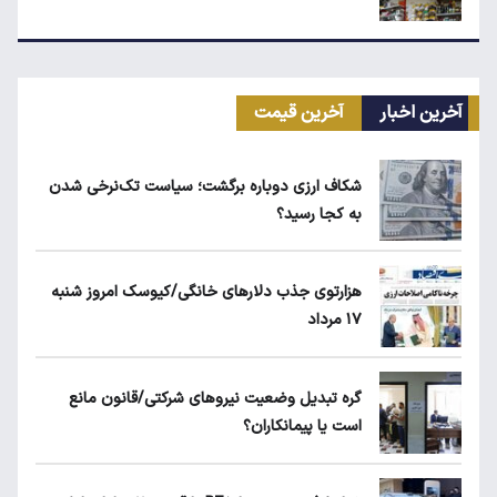
زمان شارژ کالابرگ با رقم آخر کد ملی صفر تا ۲
آخرین اخبار
آخرین قیمت
مرغ گران می‌شود
شکاف ارزی دوباره برگشت؛ سیاست تک‌نرخی شدن
به کجا رسید؟
بلاگرهای پردرآمد مشمول مالیات هستند
هزارتوی جذب دلارهای خانگی/کیوسک امروز شنبه
۱۷ مرداد
ماجرای محدودیت گوشت برزیلی در اروپا
گره تبدیل وضعیت نیروهای شرکتی/قانون مانع
است یا پیمانکاران؟
قیمت دلار، طلا و سکه امروز چهارشنبه ۱۴ مرداد
۱۴۰۵