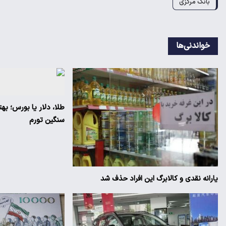
بانک مرکزی
خواندنی‌ها
طلا، دلار یا بورس؛ به
سنگین تورم
یارانه نقدی و کالابرگ این افراد حذف شد