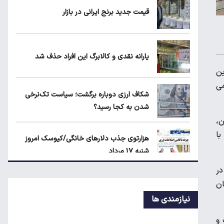
ماجرای محدودیت گوشت برزیلی در اروپا
قیمت جدید برنج ایرانی در بازار
شکاف ارزی دوباره برگشت؛ سیاست تک‌نرخی
شدن به کجا رسید؟
یارانه نقدی و کالابرگ این افراد حذف شد
ین
جزئیات جدید از اجرای قانون افزایش سنوات
می
شکاف ارزی دوباره برگشت؛ سیاست تک‌نرخی
بازنشستگی
شدن به کجا رسید؟
ن،
با
هزارتوی جذب دلارهای خانگی/کیوسک امروز
شنبه ۱۷ مرداد
در
گره تبدیل وضعیت نیروهای شرکتی/قانون مانع
ان
است یا پیمانکاران؟
نیازمندی ها
 و