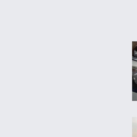
نرخ رهن و اجاره آپارتمان در تجریش، ونک و
پاسداران
شرط جدید دریافت یارانه و کالابرگ
حداقل دستمزد در کشورهای اروپایی چقدر
است؟
سقوط تولید خودرو در ایران؛ پارس‌خودرو
رکورددار افت شد
قیمت روز خودروهای داخلی و مونتاژی در بازار
آزاد
مقایسه رانا پلاس و سهند S؛ خرید کدام سدان