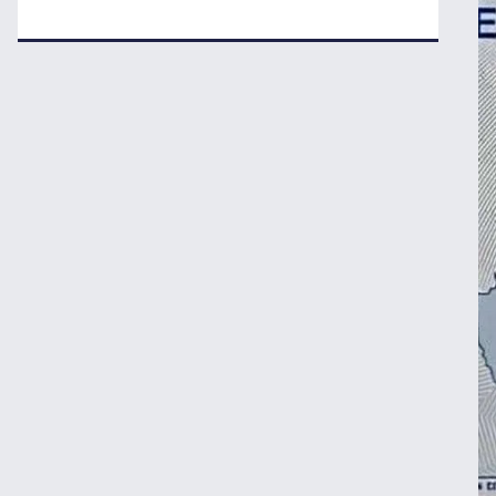
نرخ رهن و اجاره آپارتمان در تجریش، ونک و
پاسداران
شرط جدید دریافت یارانه و کالابرگ
حداقل دستمزد در کشورهای اروپایی چقدر
است؟
سقوط تولید خودرو در ایران؛ پارس‌خودرو
رکورددار افت شد
قیمت روز خودروهای داخلی و مونتاژی در بازار
آزاد