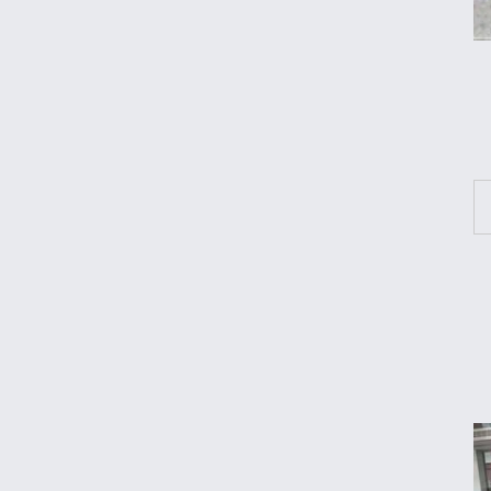
مقایسه رانا پلاس و سهند S؛ خرید کدام سدان
اقتصادی ارزش بیشتری دارد؟
طلا، دلار یا بورس؛ بهترین سرمایه‌گذاری در
سایه سنگین تورم
مرغ گران می‌شود
ریزش قیمت خودرو چقدر احتمال دارد؟
قیمت طلا و سکه امروز جمعه ۱۶ مرداد ۱۴۰۵