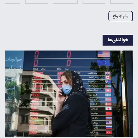
وام ازدواج
خواندنی‌ها