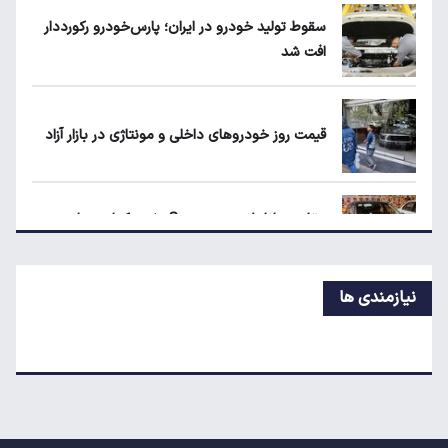
متقاضیان
سقوط تولید خودرو در ایران؛ پارس‌خودرو رکورددار
افت شد
شرط جدید دریافت یارانه و کالابرگ
قیمت روز خودروهای داخلی و مونتاژی در بازار آزاد
حداقل دستمزد در کشورهای اروپایی چقدر
است؟
مقایسه رانا پلاس و سهند S؛ خرید کدام سدان
اقتصادی ارزش بیشتری دارد؟
نیازمندی ها
طلا، دلار یا بورس؛ بهترین سرمایه‌گذاری در سایه
سنگین تورم
مرغ گران می‌شود