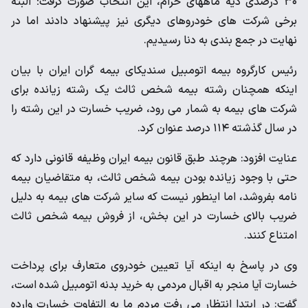
۳۰ درصدی دیه ماههای حرام، این انتخاب صورت گرفت؛ البته
برخی شرکت های خودروهای دیگری نیز پیشنهاد دادند اما در
نهایت در جمع بندی به دنا رسیدیم.
رئیس کارگروه بیمه اتومبیل سندیکای بیمه گران ایران با بیان
اینکه همچنان رشته بیمه شخص ثالث یک رشته زیانده برای
شرکت های بیمه به شمار می رود، ضریب خسارت در این رشته را
در سال گذشته ۱۱۴ درصد عنوان کرد.
عنایت افزود: هرچند طبق قانون بیمه ایران وظیفه قانونی دارد که
حتی با وجود زیانده بودن بیمه شخص ثالث، به متقاضیان بیمه
نامه بفروشد، اما اینطور نیست که سایر شرکت های بیمه به دلیل
ضریب بالای خسارت در این بخش، از فروش بیمه شخص ثالث
امتناع کنند.
وی در پاسخ به اینکه آیا تعیین خودروی متعارف برای پرداخت
خسارت آیا منجر به اقبال مردمی به خرید بدنه اتومبیل شده است،
گفت: در ابتدا انتظار می رفت مردم ما به التفاوت خسارت وارده