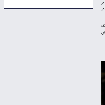
بر
قیمت جدید تخم‌مرغ در بازار
در
معاملات شش رمزارز متوقف شد
مک
یش
تکذیب اعمال ضریب ۲.۷ برای اینترنت بین‌الملل
جزئیات راه اندازی کیف پول ایران اعلام شد
رکوردشکنی طلا در بازار جهانی