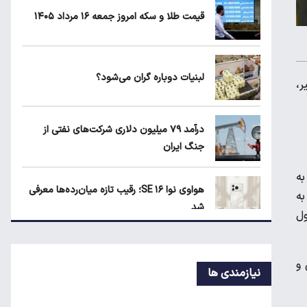
دارد؟
قیمت طلا و سکه امروز جمعه ۱۶ مرداد ۱۴۰۵
ماجرای واریز ۳ میلیون تومانی سود سهام
عدالت چیست؟
لبنیات دوباره گران می‌شود؟
اخیر،
زمان شارژ کالابرگ با رقم آخر کد ملی صفر تا
درآمد ۷۹ میلیون دلاری شرکت‌های نفتی از
۲
جنگ ایران
به
هواوی نوا ۱۶ SE؛ رقیب تازه میان‌رده‌ها معرفی
به
شد
ول
چرا خودرو هر روز گران‌تر می‌شود؟
 و
نیازمندی ها