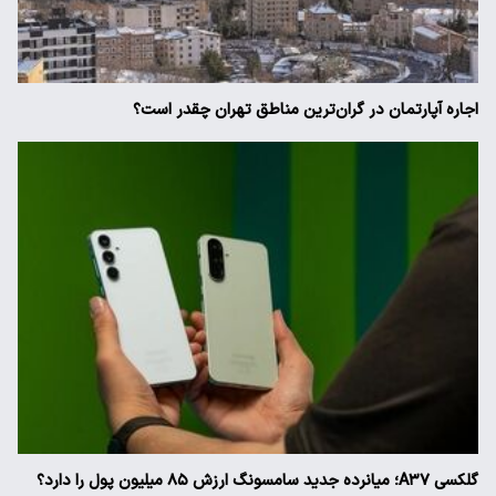
اجاره آپارتمان در گران‌ترین مناطق تهران چقدر است؟
گلکسی A۳۷؛ میانرده جدید سامسونگ ارزش ۸۵ میلیون پول را دارد؟