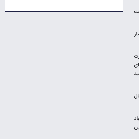
تکذیب اعمال ضریب ۲.۷ برای اینترنت بین‌الملل
شت
جزئیات راه اندازی کیف پول ایران اعلام شد
ار
رت
رکوردشکنی طلا در بازار جهانی
ای
ید
تداوم رکود در بازار مسکن/ خانه‌های کوچک
انتخاب اول خریداران شد
ال
قیمت گوشی سامسونگ، شیائومی و آیفون
اد
امروز پنجشنبه ۱۵ مرداد ۱۴۰۵
ین