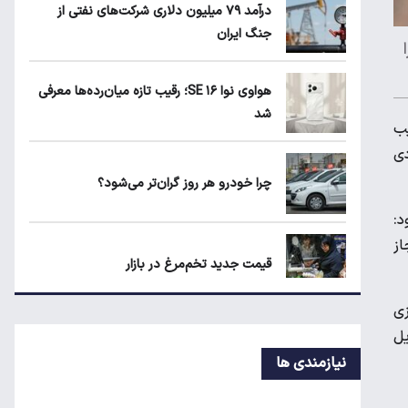
درآمد ۷۹ میلیون دلاری شرکت‌های نفتی از
دارد؟
جنگ ایران
ماجرای واریز ۳ میلیون تومانی سود سهام
هواوی نوا ۱۶ SE؛ رقیب تازه میان‌رده‌ها معرفی
عدالت چیست؟
شد
یب
زمان شارژ کالابرگ با رقم آخر کد ملی صفر تا
دی
۲
چرا خودرو هر روز گران‌تر می‌شود؟
ت، افزود:
از
قیمت جدید تخم‌مرغ در بازار
زی
یل
معاملات شش رمزارز متوقف شد
نیازمندی ها