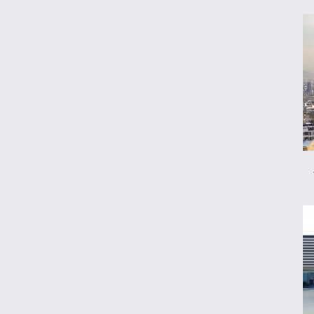
کیا اسپورتیج ۲۰۲۵ در ایران ارزش خرید دارد؟
نگاه دلار به هرمز
نقشه جدید فلاکت/کیوسک امروز پنجشنبه ۱۵
مرداد
ماجرای محدودیت گوشت برزیلی در اروپا
پوکو M۸ Power؛ غول جدید چینی با باتری
۸۰۰۰ میلی‌آمپر
خرید اعتباری چگونه معادلات نظام بانکی را