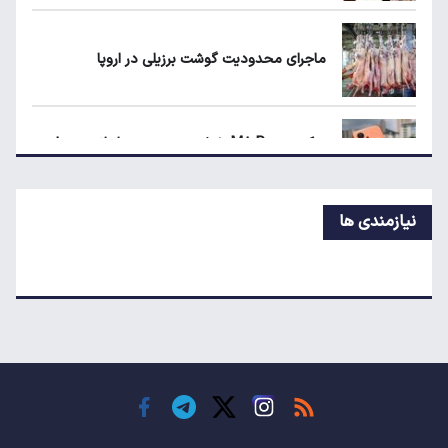
نگاه دلار به هرمز
ماجرای محدودیت گوشت برزیلی در اروپا
زمانبندی‌ شارژ کالابرگ الکترونیکی تغییر کرد
پوکو M۸ Power؛ غول جدید چینی با باتری ۸۰۰۰
میلی‌آمپر
نیازمندی ها
خرید اعتباری چگونه معادلات نظام بانکی را تغییر
داد؟
ماجرای واریز ۳ میلیون تومانی سود سهام عدالت
چیست؟
زمانبندی‌ شارژ کالابرگ الکترونیکی تغییر کرد